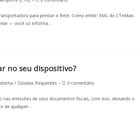
ransportadora para prestar o frete. Como emitir: XML do CTeMais
mente — você só informa…
ar no seu dispositivo?
istema
/
Dúvidas frequentes
0 comentário
zado nas emissões de seus documentos fiscais, com isso, deixando o
ir de qualquer…