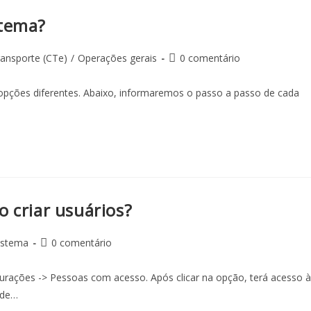
stema?
ansporte (CTe)
/
Operações gerais
0 comentário
opções diferentes. Abaixo, informaremos o passo a passo de cada
 criar usuários?
istema
0 comentário
igurações -> Pessoas com acesso. Após clicar na opção, terá acesso à
ode…