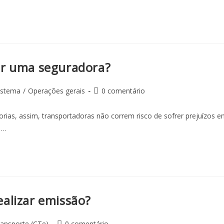
ar uma seguradora?
istema
/
Operações gerais
0 comentário
rias, assim, transportadoras não correm risco de sofrer prejuízos 
o…
alizar emissão?
ansporte (CTe)
0 comentário