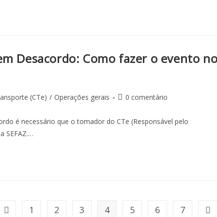
 em Desacordo: Como fazer o evento n
ansporte (CTe)
/
Operações gerais
0 comentário
cordo é necessário que o tomador do CTe (Responsável pelo
 da SEFAZ.…
1
2
3
4
5
6
7